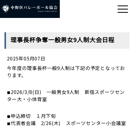
理事長杯争奪一般男女9人制大会日程
2025年05月07日
今年度の理事長杯一般
9
人制は下記の予定となってお
ります。
◾︎2026/3/8(日
)
一般男女
9
人制 新宿スポーツセン
ター大・小体育室
◾︎申込締切 １月下旬
◾︎代表者会議
2/26(
木
)
スポーツセンター小会議室