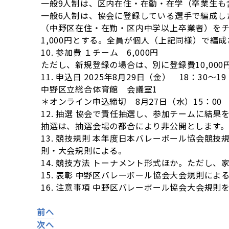
一般9人制は、区内在住・在勤・在学（卒業生も
一般6人制は、協会に登録している選手で編成し
（中野区在住・在勤・区内中学以上卒業者）をチ
1,000円とする。全員が個人（上記同様）で編
10. 参加費 １チーム 6,000円
ただし、新規登録の場合は、別に登録費10,00
11. 申込日 2025年8月29日（金） 18：30～19
中野区立総合体育館 会議室1
＊オンライン申込締切 8月27日（水）15：00
12. 抽選 協会で責任抽選し、参加チームに結果
抽選は、抽選会場の都合により非公開とします。
13. 競技規則 本年度日本バレーボール協会競
則・大会規則による。
14. 競技方法 トーナメント形式ほか。ただし、
15. 表彰 中野区バレーボール協会大会規則によ
16. 注意事項 中野区バレーボール協会大会規則
前へ
次へ