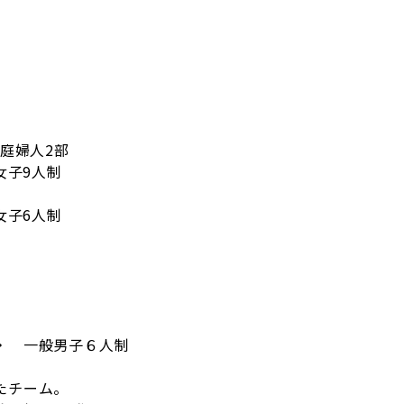
0 家庭婦人2部
・女子9人制
・女子6人制
 ・ 一般男子６人制
たチーム。