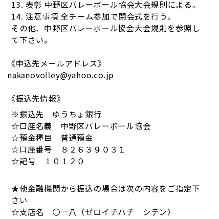
13. 表彰 中野区バレーボール協会大会規則による。
14. 注意事項 全チーム参加で閉会式を行う。
その他、中野区バレーボール協会大会規則を参照し
て下さい。
《申込先メールアドレス》
nakanovolley@yahoo.co.jp
《振込先情報》
※振込先 ゆうちょ銀行
☆口座名義 中野区バレーボール協会
☆預金種目 普通預金
☆口座番号 ８２６３９０３１
☆記号 １０１２０
★他金融機関から振込の場合は次の内容をご指定下
さい
☆支店名 〇一八（ゼロイチハチ シテン）