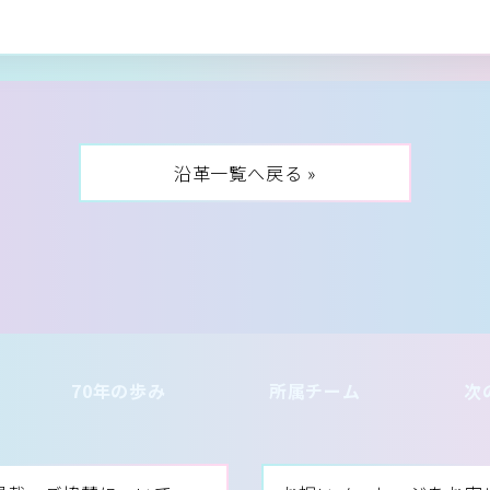
沿革一覧へ戻る »
70年の歩み
所属チーム
次