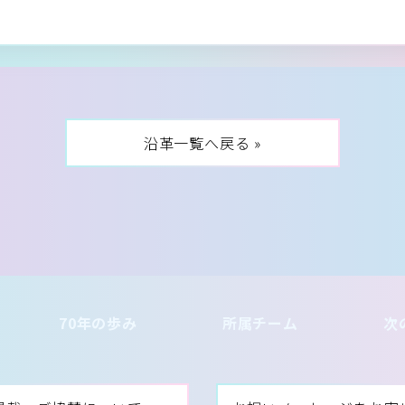
沿革一覧へ戻る »
70年の歩み
所属チーム
次