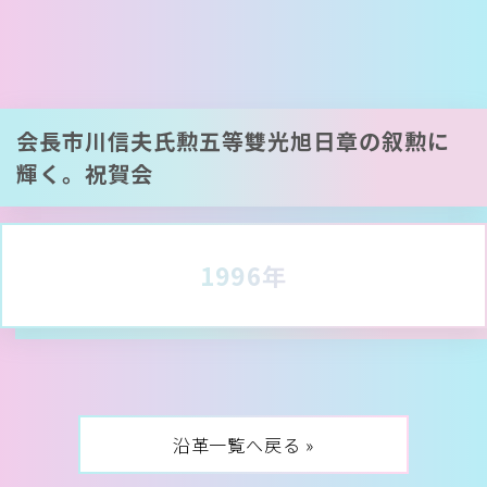
会長市川信夫氏勲五等雙光旭日章の叙勲に
輝く。祝賀会
1996年
沿革一覧へ戻る »