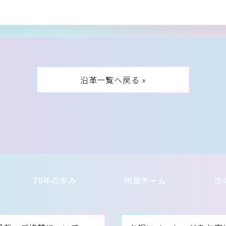
沿革一覧へ戻る »
70年の歩み
所属チーム
次