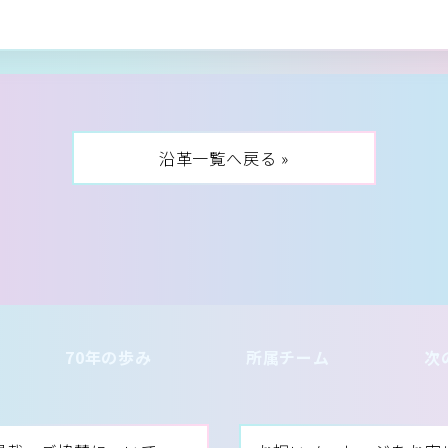
沿革一覧へ戻る »
70年の歩み
所属チーム
次