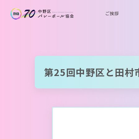
ご挨拶
第25回中野区と田村