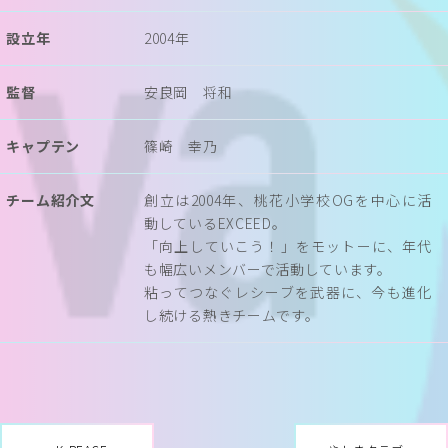
設立年
2004年
監督
安良岡 将和
キャプテン
篠崎 幸乃
チーム紹介文
創立は2004年、桃花小学校OGを中心に活
動しているEXCEED。
「向上していこう！」をモットーに、年代
も幅広いメンバーで活動しています。
粘ってつなぐレシーブを武器に、今も進化
し続ける熱きチームです。