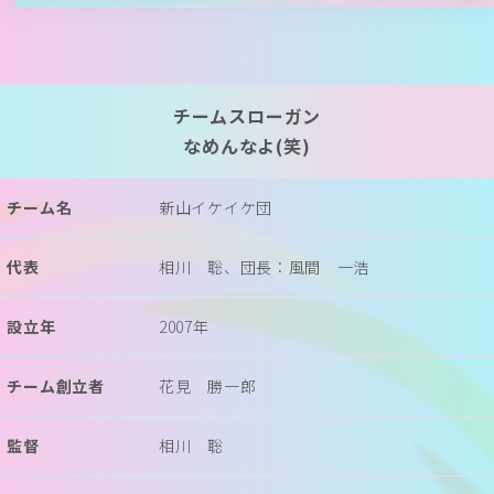
チームスローガン
なめんなよ(笑)
チーム名
新山イケイケ団
代表
相川 聡、団長：風間 一浩
設立年
2007年
チーム創立者
花見 勝一郎
監督
相川 聡