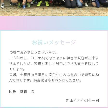
MESSAGES
お祝いメッセージ
70周年おめでとうございます。
一昨年から、コロナ禍で思うように練習や試合が出来ま
せんでしたが、皆様と楽しく試合ができる事を祈願して
おります。
毎週、土曜日or日曜日に南台小orみなみの小で練習に励
んでおります。練習試合等お声がけください。
団長 風間一浩
新山イケイケ団 一同
PROFILE