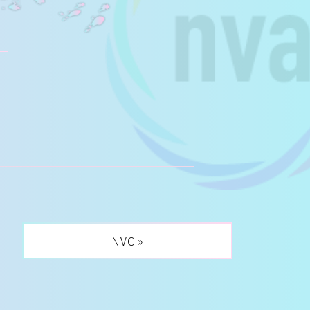
E
NVC »