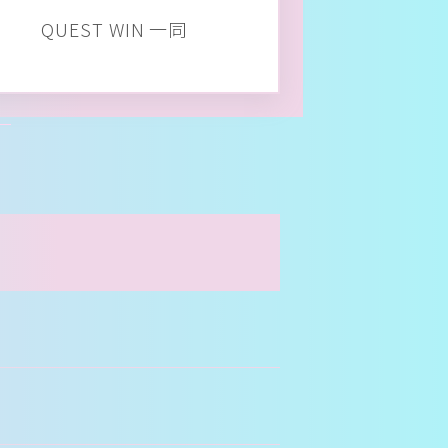
QUEST WIN 一同
E