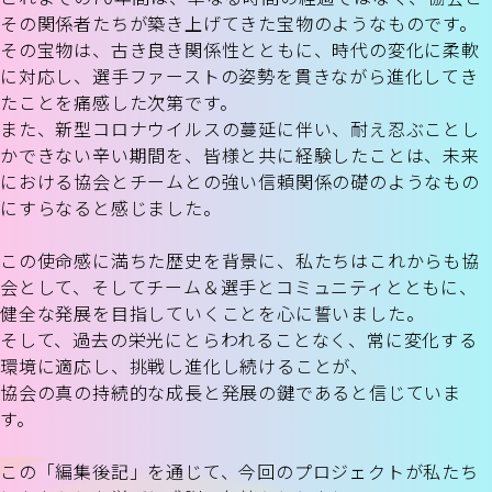
その関係者たちが築き上げてきた宝物のようなものです。
その宝物は、古き良き関係性とともに、時代の変化に柔軟
に対応し、選手ファーストの姿勢を貫きながら進化してき
たことを痛感した次第です。
また、新型コロナウイルスの蔓延に伴い、耐え忍ぶことし
かできない辛い期間を、皆様と共に経験したことは、未来
における協会とチームとの強い信頼関係の礎のようなもの
にすらなると感じました。
この使命感に満ちた歴史を背景に、私たちはこれからも協
会として、そしてチーム＆選手とコミュニティとともに、
健全な発展を目指していくことを心に誓いました。
そして、過去の栄光にとらわれることなく、常に変化する
環境に適応し、挑戦し進化し続けることが、
協会の真の持続的な成長と発展の鍵であると信じていま
す。
この「編集後記」を通じて、今回のプロジェクトが私たち