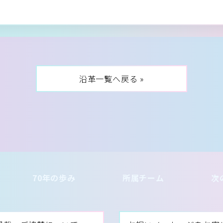
沿革一覧へ戻る »
70年の歩み
所属チーム
次