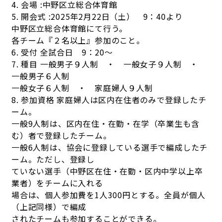
4. 会場 :中野区立総合体育館
5. 開会式 :2025年2月22日（土） 9：40より
中野区立総合体育館にて行う。
各チーム『２名以上』参加のこと。
6. 受付 全試合日 9：20～
7. 種目 一般男子９人制 ・ 一般女子９人制 ・
一般男子６人制
一般女子６人制 ・ 家庭婦人９人制
8. 参加資格 家庭婦人は区内在住者のみで登録したチ
ーム。
一般9人制は、区内在住・在勤・在学（卒業生も含
む）者で登録したチーム。
一般6人制は、協会に登録している選手で編成したチ
ーム。ただし、登録し
ていない選手（中野区在住・在勤・区内中学以上卒
業者）をチームに入れる
場合は、個人参加費を1人300円とする。全員が個人
（上記同様）で編成
されたチームも参加することができる。