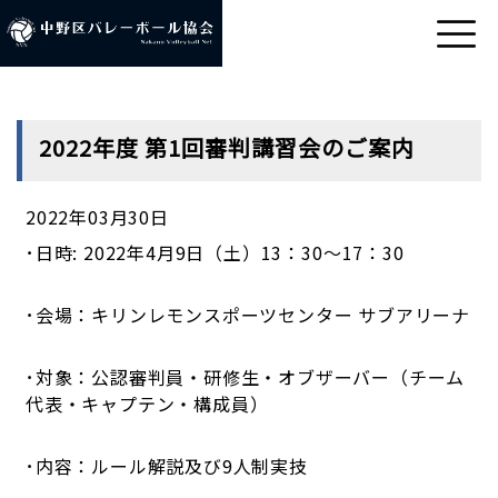
2022年度 第1回審判講習会のご案内
2022年03月30日
･日時
: 2022
年
4
月
9
日（土）
13
：
30
～
17
：
30
･会場：キリンレモンスポーツセンター
サブアリーナ
･対象：公認審判員・研修生・オブザーバー（チーム
代表・キャプテン・構成員）
･内容：ルール解説及び
9
人制実技