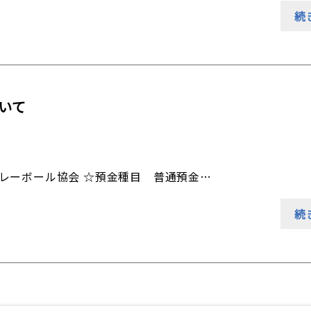
続
いて
レーボール協会 ☆預金種目 普通預金…
続