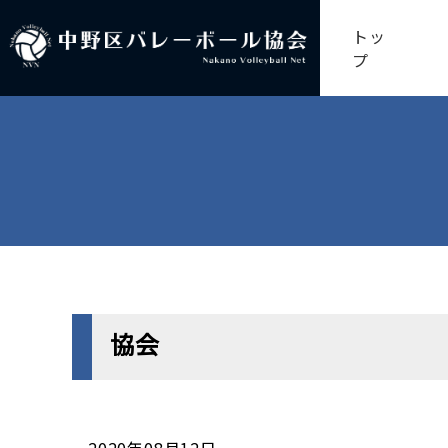
トッ
プ
協会