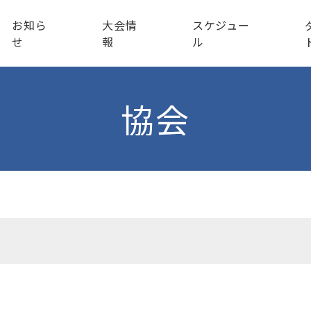
お知ら
大会情
スケジュー
せ
報
ル
協会