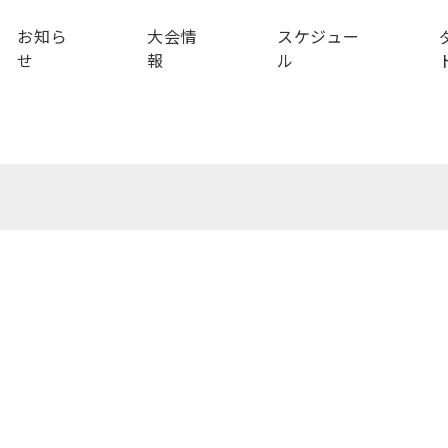
お知ら
大会情
スケジュー
せ
報
ル