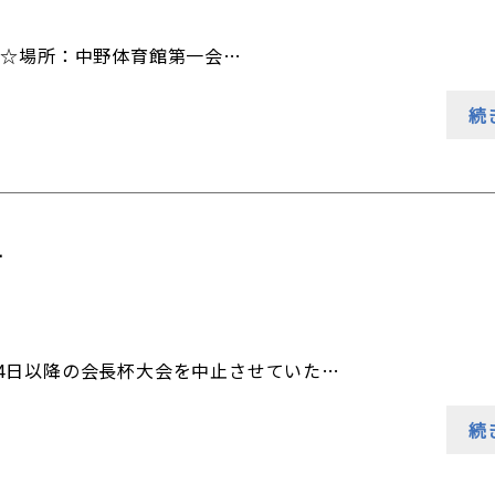
30 ☆場所：中野体育館第一会…
続
せ
4日以降の会長杯大会を中止させていた…
続