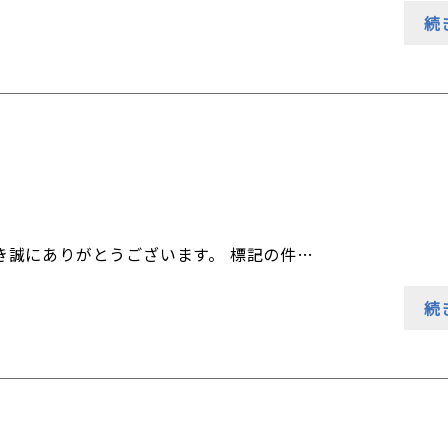
続
き誠にありがとうございます。 標記の件…
続