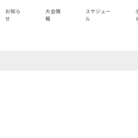
お知ら
大会情
スケジュー
せ
報
ル