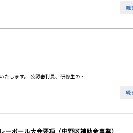
続
施いたします。 公認審判員、研修生の…
続
民バレーボール大会要項（中野区補助金事業）