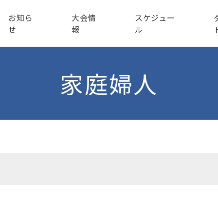
お知ら
大会情
スケジュー
せ
報
ル
家庭婦人