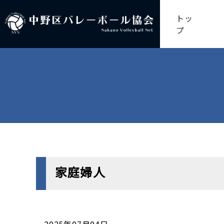
トッ
プ
家庭婦人