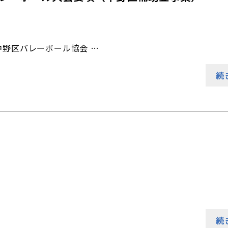
： 中野区バレーボール協会 …
続
続