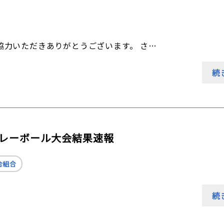
協力いただきありがとうございます。 さ…
続
民バレーボール大会結果速報
合組合
続