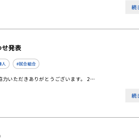
続
わせ発表
婦人
試合組合
力いただきありがとうございます。 2…
続
）