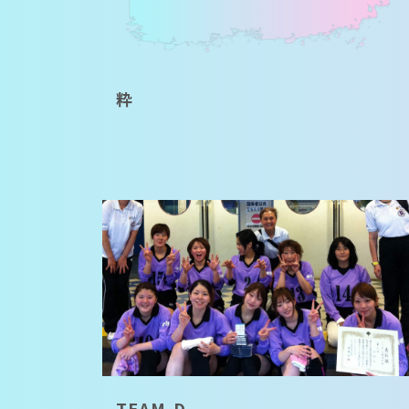
粋
TEAM-D